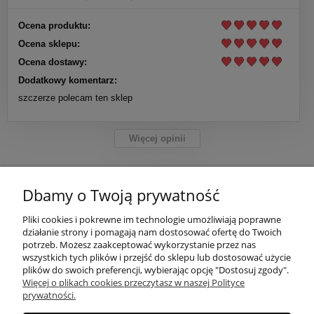
Ocena produktu:
Ocena sklepu:
Ocena dostawy:
Dodatkowy komentarz:
szczerze polecam ten sklep
Więcej opinii
Dbamy o Twoją prywatność
POMOC
Pliki cookies i pokrewne im technologie umożliwiają poprawne
działanie strony i pomagają nam dostosować ofertę do Twoich
potrzeb. Możesz zaakceptować wykorzystanie przez nas
MOJE KONTO
wszystkich tych plików i przejść do sklepu lub dostosować użycie
plików do swoich preferencji, wybierając opcję "Dostosuj zgody".
Więcej o plikach cookies przeczytasz w naszej Polityce
PŁATNOŚCI I DOSTAWA
prywatności.