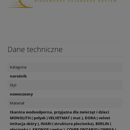
Dane techniczne
Kategoria
narożnik
Styl
nowoczesny
Materiał
tkanina wodoodporna, przyjazna dla zwierząt i dzieci
MONOLITH ( połysk ) VELVETMAT ( mat ), DORA ( velvet
imitacja skóry ), INARI ( struktura plecionka), BERLIN (
plecionka ), KRONOS ( welur ), COVER ONTARIO i OMEGA (