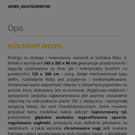
453B9_20241024090108
Opis
RODZINNY MODEL
Rodrigo to stylowy i nowoczesny narożnik w kształcie litery U.
Mebel o wymiarach
345 x 202 x 90 cm
gwarantuje przestronność i
wygodę użytkowania za dnia, jak i maksymalny komfort na
powierzchni
125 x 266 cm
- nocą. Dzięki mechanizmowi typu
delfin, rozkładanie łóżka jest przyjemne i nieskomplikowane.
Dodatkowo warto wspomnieć również o obszernym pojemniku na
pościel, który ulokowany jest w otomanie. Wyjątkowa miękkość i
sprężystość siedziska zagwarantowana jest poprzez zestawienie
odpornej na odkształcenia pianki T30 z elastyczną i wytrzymałą
sprężyną falistą. Do cech charakterystycznych, które możemy
przypisać temu modelowi należy zaliczyć:
tapicerowany tył
,
przestronne,
głębokie siedziska
,
wyprofilowane oparcie
,
regulowane zagłówki
, przeszycia oraz delikatne pikowania na
siedziskach, a także wysokie,
chromowane nogi
. Jeśli szukacie
Państwo czegoś wyjątkowego w stylu modern classic, z dodatkiem