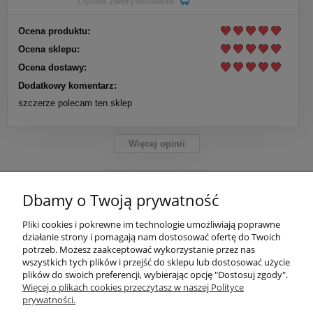
Opinia zweryfikowana
Ocena produktu:
Ocena sklepu:
Ocena dostawy:
Dodatkowy komentarz:
szczerze polecam ten sklep
Więcej opinii
Dbamy o Twoją prywatność
POMOC
Pliki cookies i pokrewne im technologie umożliwiają poprawne
działanie strony i pomagają nam dostosować ofertę do Twoich
potrzeb. Możesz zaakceptować wykorzystanie przez nas
MOJE KONTO
wszystkich tych plików i przejść do sklepu lub dostosować użycie
plików do swoich preferencji, wybierając opcję "Dostosuj zgody".
Więcej o plikach cookies przeczytasz w naszej Polityce
PŁATNOŚCI I DOSTAWA
prywatności.