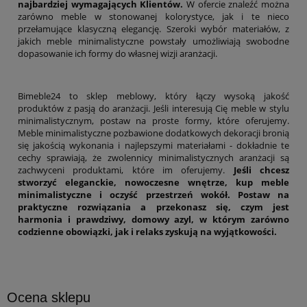
najbardziej wymagających Klientów.
W ofercie znaleźć można
zarówno meble w stonowanej kolorystyce, jak i te nieco
przełamujące klasyczną elegancję. Szeroki wybór materiałów, z
jakich meble minimalistyczne powstały umożliwiają swobodne
dopasowanie ich formy do własnej wizji aranżacji.
Bimeble24 to sklep meblowy, który łączy wysoką jakość
produktów z pasją do aranżacji. Jeśli interesują Cię meble w stylu
minimalistycznym, postaw na proste formy, które oferujemy.
Meble minimalistyczne pozbawione dodatkowych dekoracji bronią
się jakością wykonania i najlepszymi materiałami - dokładnie te
cechy sprawiają, że zwolennicy minimalistycznych aranżacji są
zachwyceni produktami, które im oferujemy.
Jeśli chcesz
stworzyć eleganckie, nowoczesne wnętrze, kup meble
minimalistyczne i oczyść przestrzeń wokół. Postaw na
praktyczne rozwiązania a przekonasz się, czym jest
harmonia i prawdziwy, domowy azyl, w którym zarówno
codzienne obowiązki, jak i relaks zyskują na wyjątkowości.
Ocena sklepu