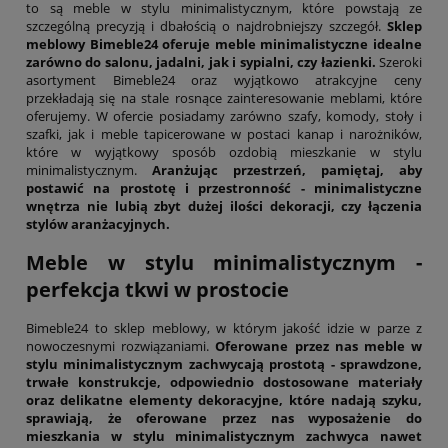
to są meble w stylu minimalistycznym, które powstają ze
szczególną precyzją i dbałością o najdrobniejszy szczegół.
Sklep
meblowy Bimeble24 oferuje meble minimalistyczne idealne
zarówno do salonu, jadalni, jak i sypialni, czy łazienki.
Szeroki
asortyment Bimeble24 oraz wyjątkowo atrakcyjne ceny
przekładają się na stale rosnące zainteresowanie meblami, które
oferujemy. W ofercie posiadamy zarówno szafy, komody, stoły i
szafki, jak i meble tapicerowane w postaci kanap i narożników,
które w wyjątkowy sposób ozdobią mieszkanie w stylu
minimalistycznym.
Aranżując przestrzeń, pamiętaj, aby
postawić na prostotę i przestronność - minimalistyczne
wnętrza nie lubią zbyt dużej ilości dekoracji, czy łączenia
stylów aranżacyjnych.
Meble w stylu minimalistycznym -
perfekcja tkwi w prostocie
Bimeble24 to sklep meblowy, w którym jakość idzie w parze z
nowoczesnymi rozwiązaniami.
Oferowane przez nas meble w
stylu minimalistycznym zachwycają prostotą - sprawdzone,
trwałe konstrukcje, odpowiednio dostosowane materiały
oraz delikatne elementy dekoracyjne, które nadają szyku,
sprawiają, że oferowane przez nas wyposażenie do
mieszkania w stylu minimalistycznym zachwyca nawet