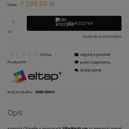
1 289,00 zł
Cena:
DO KOSZYKA
szt.
dodaj do przechowalni
Ocena:
zapytaj o produkt
Producent:
poleć znajomemu
dodaj opinię
Kod produktu:
0360-20412
Opis
Komoda Chavelle o wymiarach
150x90x40 cm
to elegancki mebel