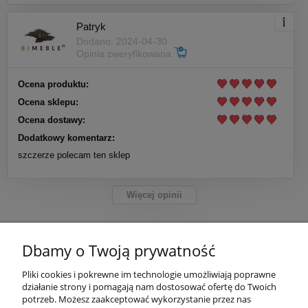
Patryk
Dodano: 2024-04-30
Opinia zweryfikowana
Ocena produktu:
Ocena sklepu:
Ocena dostawy:
Dodatkowy komentarz:
szczerze polecam ten sklep
Więcej opinii
Dbamy o Twoją prywatność
POMOC
Pliki cookies i pokrewne im technologie umożliwiają poprawne
działanie strony i pomagają nam dostosować ofertę do Twoich
potrzeb. Możesz zaakceptować wykorzystanie przez nas
MOJE KONTO