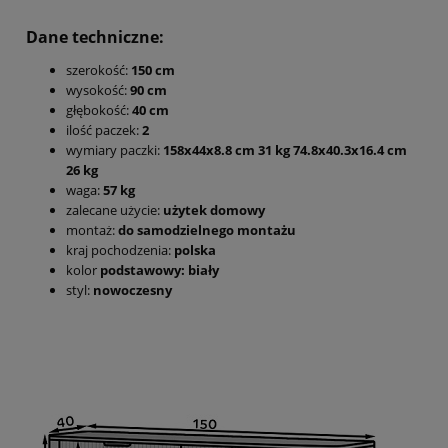
Dane techniczne:
szerokość:
150 cm
wysokość:
90 cm
głębokość:
40 cm
ilość paczek:
2
wymiary paczki:
158x44x8.8 cm 31 kg 74.8x40.3x16.4 cm
26 kg
waga:
57 kg
zalecane użycie:
użytek domowy
montaż:
do samodzielnego montażu
kraj pochodzenia:
polska
kolor
podstawowy: biały
styl:
nowoczesny