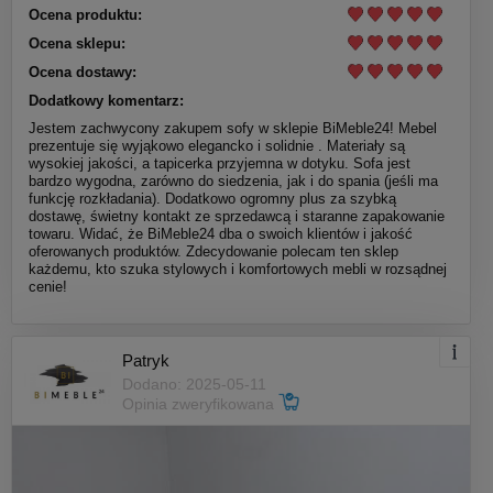
Ocena produktu:
Ocena sklepu:
Ocena dostawy:
Dodatkowy komentarz:
Jestem zachwycony zakupem sofy w sklepie BiMeble24! Mebel
prezentuje się wyjąkowo elegancko i solidnie . Materiały są
wysokiej jakości, a tapicerka przyjemna w dotyku. Sofa jest
bardzo wygodna, zarówno do siedzenia, jak i do spania (jeśli ma
funkcję rozkładania). Dodatkowo ogromny plus za szybką
dostawę, świetny kontakt ze sprzedawcą i staranne zapakowanie
towaru. Widać, że BiMeble24 dba o swoich klientów i jakość
oferowanych produktów. Zdecydowanie polecam ten sklep
każdemu, kto szuka stylowych i komfortowych mebli w rozsądnej
cenie!
Patryk
Dodano: 2025-05-11
Opinia zweryfikowana