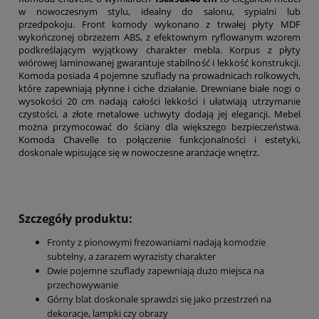
w nowoczesnym stylu, idealny do salonu, sypialni lub
przedpokoju. Front komody wykonano z trwałej płyty MDF
wykończonej obrzeżem ABS, z efektownym ryflowanym wzorem
podkreślającym wyjątkowy charakter mebla. Korpus z płyty
wiórowej laminowanej gwarantuje stabilność i lekkość konstrukcji.
Komoda posiada 4 pojemne szuflady na prowadnicach rolkowych,
które zapewniają płynne i ciche działanie. Drewniane białe nogi o
wysokości 20 cm nadają całości lekkości i ułatwiają utrzymanie
czystości, a złote metalowe uchwyty dodają jej elegancji. Mebel
można przymocować do ściany dla większego bezpieczeństwa.
Komoda Chavelle to połączenie funkcjonalności i estetyki,
doskonale wpisujące się w nowoczesne aranżacje wnętrz.
Szczegóły produktu:
Fronty z pionowymi frezowaniami nadają komodzie
subtelny, a zarazem wyrazisty charakter
Dwie pojemne szuflady zapewniają dużo miejsca na
przechowywanie
Górny blat doskonale sprawdzi się jako przestrzeń na
dekoracje, lampki czy obrazy