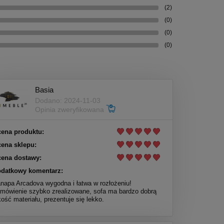
(2)
(0)
(0)
(0)
Basia
Dodano: 2024-11-03
Opinia zweryfikowana
ena produktu:
ena sklepu:
ena dostawy:
datkowy komentarz:
napa Arcadova wygodna i łatwa w rozłożeniu!
mówienie szybko zrealizowane, sofa ma bardzo dobrą
kość materiału, prezentuje się lekko.