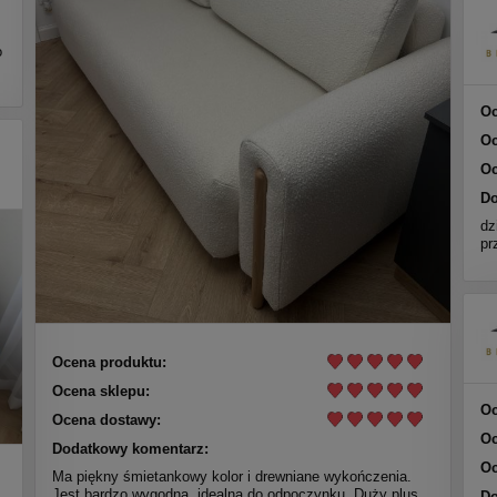
o
Oc
Oc
Oc
Do
dz
pr
Ocena produktu:
Ocena sklepu:
Oc
Ocena dostawy:
Oc
Dodatkowy komentarz:
Oc
Ma piękny śmietankowy kolor i drewniane wykończenia.
Jest bardzo wygodna, idealna do odpoczynku. Duży plus
Do