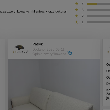
4
3
przez zweryfikowanych klientów, którzy dokonali
2
1
Patryk
Dodano: 2025-05-11
Opinia zweryfikowana
Oc
Oc
Oc
Do
Ka
Za
ja