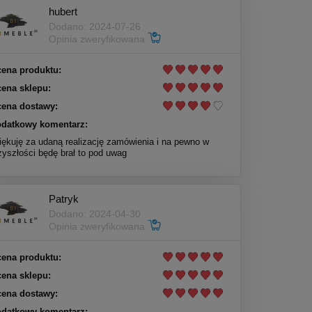
hubert
Dodano: 2024-07-26
Opinia zweryfikowana
ena produktu:
ena sklepu:
ena dostawy:
datkowy komentarz:
iękuję za udaną realizację zamówienia i na pewno w
zyszłości będę brał to pod uwag
Patryk
Dodano: 2024-04-30
Opinia zweryfikowana
ena produktu:
ena sklepu:
ena dostawy:
datkowy komentarz: