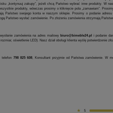
isku „kontynuuj zakupy”, jeżeli chcą Państwo wybrać inne produkty. W nas
wszystkie produkty, wówczas prosimy o kliknięcie pola „zamawiam”. Prosimy
 mają Państwo swojego konta w naszym sklepie. Prosimy o podanie adresu
 mogą Państwo wysłać zamówienie. Po złożeniu zamówienia otrzymają Państ
wysłanie zamówienia na adres mailowy
biuro@bimeble24.pl
i podanie dan
 rozmiar, oświetlenie LED). Nasz dział obsługi klienta wyślę potwierdzenie z
 telefon
798 825 608
, Konsultant przyjmie od Państwa zamówienie. W m
5