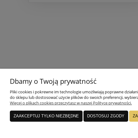
Dbamy o Twoją prywatność
POMOC
MOJE KONTO
Pliki cookies i pokrewne im technologie umożliwiają poprawne działa
do sklepu lub dostosować użycie plików do swoich preferencji, wybiera
Więcej o plikach cookies przeczytasz w naszej Polityce prywatności.
Regulamin
Twoje zamówienia
ZAAKCEPTUJ TYLKO NIEZBĘDNE
DOSTOSUJ ZGODY
ZA
Ustawienia plików cookies
Ustawienia konta
Polityka prywatności
Przechowalnia