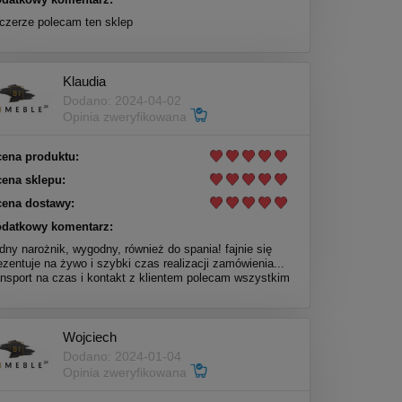
czerze polecam ten sklep
Klaudia
Dodano: 2024-04-02
Opinia zweryfikowana
ena produktu:
ena sklepu:
ena dostawy:
datkowy komentarz:
dny narożnik, wygodny, również do spania! fajnie się
ezentuje na żywo i szybki czas realizacji zamówienia...
ansport na czas i kontakt z klientem polecam wszystkim
Wojciech
Dodano: 2024-01-04
Opinia zweryfikowana