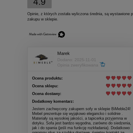
4.9
Opinie, z których została wyliczona średnia, są wystawione 
zakupu w sklepie.
Marek
Dodano: 2025-11-01
Opinia zweryfikowana
Ocena produktu:
Ocena sklepu:
Ocena dostawy:
Dodatkowy komentarz:
Jestem zachwycony zakupem sofy w sklepie BiMeble24!
Mebel prezentuje się wyjąkowo elegancko i solidnie .
Materiały są wysokiej jakości, a tapicerka przyjemna w
dotyku. Sofa jest bardzo wygodna, zarówno do siedzenia,
jak i do spania (jeśli ma funkcję rozkładania). Dodatkowo
ogromny plus za szybką dostawę, świetny kontakt ze