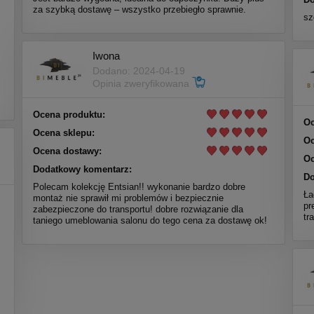
za szybką dostawę – wszystko przebiegło sprawnie.
sz
Iwona
Dodano: 2024-04-19
Opinia zweryfikowana
Ocena produktu:
Oc
Ocena sklepu:
Oc
Ocena dostawy:
Oc
Dodatkowy komentarz:
Do
Polecam kolekcję Entsian!! wykonanie bardzo dobre
Ła
montaż nie sprawił mi problemów i bezpiecznie
pr
zabezpieczone do transportu! dobre rozwiązanie dla
tr
taniego umeblowania salonu do tego cena za dostawę ok!