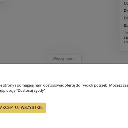
Oc
Oc
Oc
Do
Je
za
za
Więcej opinii
PŁATNOŚCI I DOSTAWA
INFORMACJE
nie strony i pomagają nam dostosować ofertę do Twoich potrzeb. Możesz zaa
jąc opcję "Dostosuj zgody".
Formy płatności
Jak kupować ?
AKCEPTUJ WSZYSTKIE
Czas i koszty dostawy
Zwroty i reklamacje