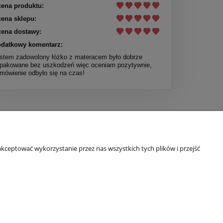
ena produktu:
ena sklepu:
ena dostawy:
datkowy komentarz:
stem zadowolony łóżko z materacem było dobrze
pakowane bez uszkodzeń więc oceniam pozytywnie,
mówienie odbyło się na czas!
O NAS
kceptować wykorzystanie przez nas wszystkich tych plików i przejść
Kontakt i dane firmy
Inspiracje