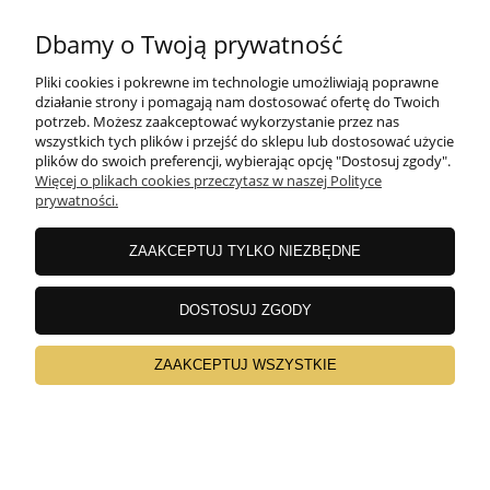
Dbamy o Twoją prywatność
Pliki cookies i pokrewne im technologie umożliwiają poprawne
działanie strony i pomagają nam dostosować ofertę do Twoich
potrzeb. Możesz zaakceptować wykorzystanie przez nas
wszystkich tych plików i przejść do sklepu lub dostosować użycie
plików do swoich preferencji, wybierając opcję "Dostosuj zgody".
Więcej o plikach cookies przeczytasz w naszej Polityce
prywatności.
Nowoczesny narożnik LEVVI L- kształtny kolory
ZAAKCEPTUJ TYLKO NIEZBĘDNE
5 399,00 zł
DOSTOSUJ ZGODY
ZAAKCEPTUJ WSZYSTKIE