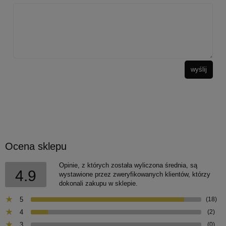
wyślij
Ocena sklepu
Opinie, z których została wyliczona średnia, są
4.9
wystawione przez zweryfikowanych klientów, którzy
dokonali zakupu w sklepie.
5
(18)
4
(2)
3
(0)