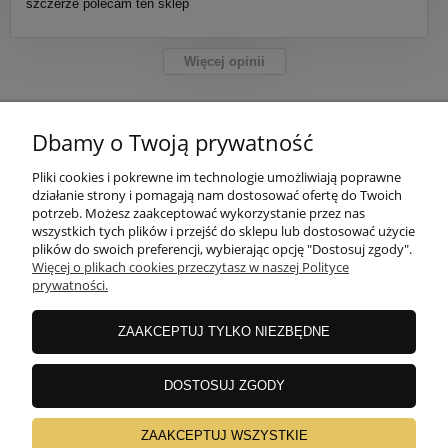
szczerze polecam ten sklep
Więcej opinii
Dbamy o Twoją prywatność
POMOC
Pliki cookies i pokrewne im technologie umożliwiają poprawne
działanie strony i pomagają nam dostosować ofertę do Twoich
potrzeb. Możesz zaakceptować wykorzystanie przez nas
MOJE KONTO
wszystkich tych plików i przejść do sklepu lub dostosować użycie
plików do swoich preferencji, wybierając opcję "Dostosuj zgody".
Więcej o plikach cookies przeczytasz w naszej Polityce
PŁATNOŚCI I DOSTAWA
prywatności.
ZAAKCEPTUJ TYLKO NIEZBĘDNE
INFORMACJE
DOSTOSUJ ZGODY
O NAS
ZAAKCEPTUJ WSZYSTKIE