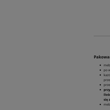
Pakowan
meb
po w
każd
prze
prze
prz
ilo
się 
mebl