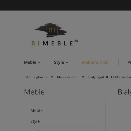
Meble
Style
Meble w 7 dni
P
»
»
Strona główna
Meble w 7 dni
Biały regał DULLUM z szufl
Meble
Bia
Meble
Style