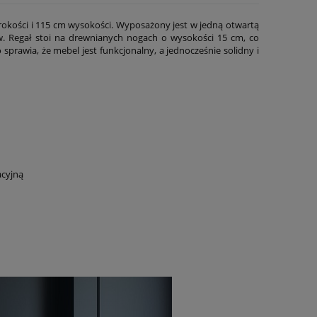
rokości i 115 cm wysokości. Wyposażony jest w jedną otwartą
w. Regał stoi na drewnianych nogach o wysokości 15 cm, co
 sprawia, że mebel jest funkcjonalny, a jednocześnie solidny i
Biała szafka RTV CHAVELLE 150 cm
Czarna półka wisz
ryflowany front, złoty uchwyt
150 cm
949,00 zł
379,00 zł
acyjną