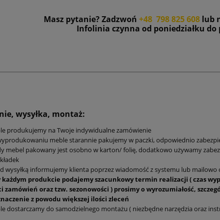
Masz pytanie? Zadzwoń
+48 798 825 608
lub 
Infolinia czynna od poniedziałku do p
ie, wysyłka, montaż:
le produkujemy na Twoje indywidualne zamówienie
yprodukowaniu meble starannie pakujemy w paczki, odpowiednio zabezpie
y mebel pakowany jest osobno w karton/ folię, dodatkowo używamy zabezp
kładek
d wysyłką informujemy klienta poprzez wiadomość z systemu lub mailowo o
y każdym produkcie podajemy szacunkowy termin realizacji ( czas wyp
ści zamówień oraz tzw. sezonowości ) prosimy o wyrozumiałość, szczegó
znaczenie z powodu większej ilości zleceń
e dostarczamy do samodzielnego montażu ( niezbędne narzędzia oraz inst