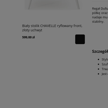
Regał Dull
półkę oraz
nadaje mu l
stabilny.
Biały stolik CHAVELLE ryflowany front,
Biała toal
złoty uchwyt
ryflowany f
599,00 zł
889,00 zł
Szczegó
Styl
Szuf
Trwa
Jest