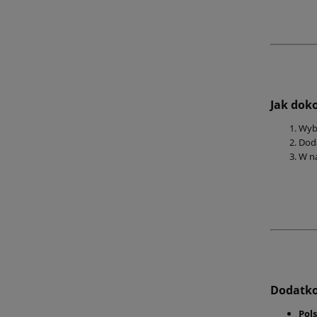
Jak dok
Wyb
Dod
W na
Dodatko
Pol