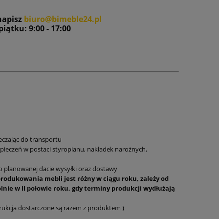
napisz
biuro@bimeble24.pl
iątku: 9:00 - 17:00
czając do transportu
ieczeń w postaci styropianu, nakładek narożnych,
 planowanej dacie wysyłki oraz dostawy
rodukowania mebli jest różny w ciągu roku, zależy od
lnie w II połowie roku, gdy terminy produkcji wydłużają
rukcja dostarczone są razem z produktem )