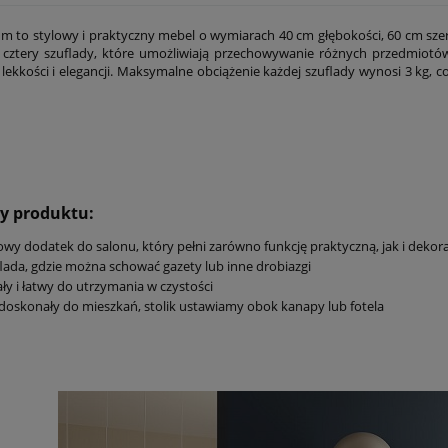
um to stylowy i praktyczny mebel o wymiarach 40 cm głębokości, 60 cm sze
 cztery szuflady, które umożliwiają przechowywanie różnych przedmiotó
ekkości i elegancji. Maksymalne obciążenie każdej szuflady wynosi 3 kg, co
etka CHAVELLE 120 cm
Biała komoda CHAVELLE 150 cm
ront, złoty uchwyt
ryflowany front, złoty uchwyt
1 289,00 zł
ły produktu:
owy dodatek do salonu, który pełni zarówno funkcję praktyczną, jak i dekor
lada, gdzie można schować gazety lub inne drobiazgi
ły i łatwy do utrzymania w czystości
 doskonały do mieszkań, stolik ustawiamy obok kanapy lub fotela