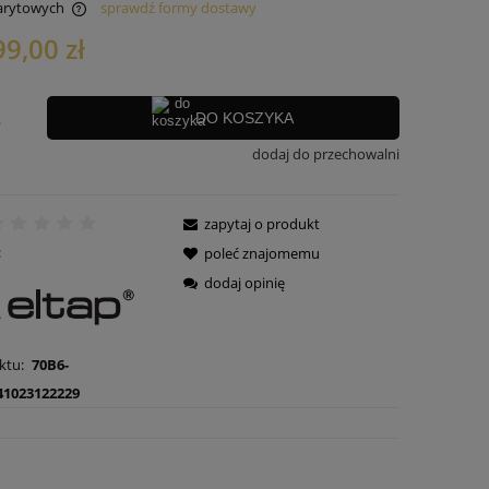
arytowych
sprawdź formy dostawy
99,00 zł
 kosztów
.
DO KOSZYKA
dodaj do przechowalni
zapytaj o produkt
:
poleć znajomemu
dodaj opinię
ktu:
70B6-
41023122229