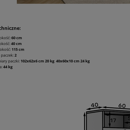
chniczne:
okość:
60 cm
okość:
40 cm
okość:
115 cm
ć paczek:
2
ary paczki:
102x62x6 cm 20 kg 40x60x10 cm 24 kg
a:
44 kg