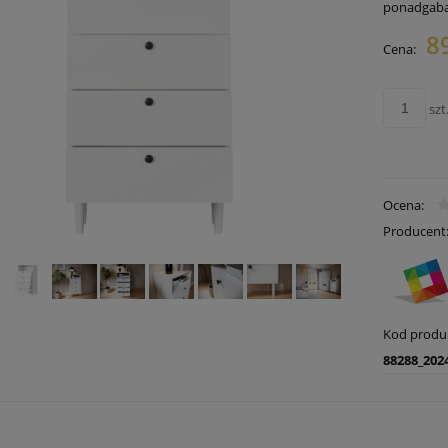
ponadgab
8
Cena:
Cena nie zawiera ewentualnych
płatności
szt
Ocena:
Producent
Kod produ
88288_202