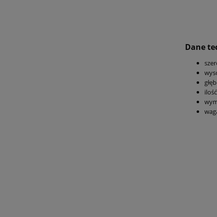
Dane te
szer
wys
głęb
iloś
wymi
wag