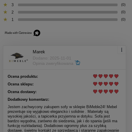
3
(0)
2
(0)
1
(0)
Marek
Dodano: 2025-11-01
Opinia zweryfikowana
Ocena produktu:
Ocena sklepu:
Ocena dostawy:
Dodatkowy komentarz:
Jestem zachwycony zakupem sofy w sklepie BiMeble24! Mebel
prezentuje się wyjąkowo elegancko i solidnie . Materiały są
wysokiej jakości, a tapicerka przyjemna w dotyku. Sofa jest
bardzo wygodna, zarówno do siedzenia, jak i do spania (jeśli ma
funkcję rozkładania). Dodatkowo ogromny plus za szybką
dostawę, świetny kontakt ze sprzedawcą i staranne zapakowanie