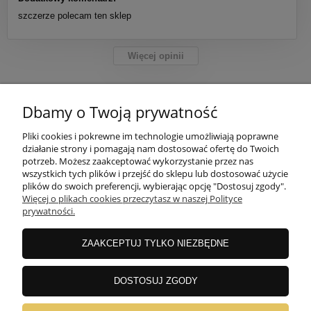
szczerze polecam ten sklep
Więcej opinii
Dbamy o Twoją prywatność
POMOC
Pliki cookies i pokrewne im technologie umożliwiają poprawne
działanie strony i pomagają nam dostosować ofertę do Twoich
potrzeb. Możesz zaakceptować wykorzystanie przez nas
MOJE KONTO
wszystkich tych plików i przejść do sklepu lub dostosować użycie
plików do swoich preferencji, wybierając opcję "Dostosuj zgody".
Więcej o plikach cookies przeczytasz w naszej Polityce
PŁATNOŚCI I DOSTAWA
prywatności.
ZAAKCEPTUJ TYLKO NIEZBĘDNE
INFORMACJE
DOSTOSUJ ZGODY
O NAS