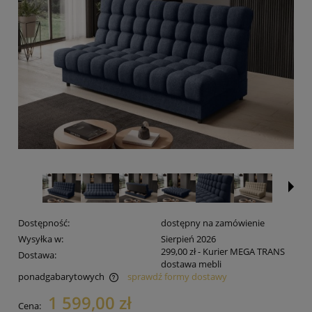
Dostępność:
dostępny na zamówienie
Wysyłka w:
Sierpień 2026
299,00 zł
- Kurier MEGA TRANS
Dostawa:
dostawa mebli
ponadgabarytowych
sprawdź formy dostawy
Cena nie zawiera ewentualnych kosztów płatności
1 599,00 zł
Cena: