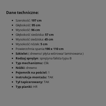
Dane techniczne:
Szerokość:
197 cm
Głębokość:
95 cm
Wysokość:
96 cm
Głębokość siedziska:
57 cm
Wysokość siedziska:
45 cm
Wysokość nóżek:
5 cm
Powierzchnia spania:
190 x 110 cm
Szkielet
( drewno/ płyta wiórowa/ laminowana )
Rodzaj sprężyn
: sprężyna falista typu B
Typ mechanizmu:
Clik
Nóżki:
drewno
Pojemnik na pościel:
1
Instrukcja montażu:
TAK
Tył tapicerowany:
TAK
Typ pianki:
HR