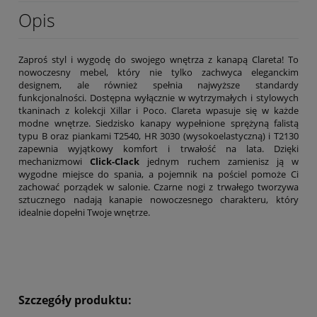
Opis
Zaproś styl i wygodę do swojego wnętrza z kanapą Clareta! To
nowoczesny mebel, który nie tylko zachwyca eleganckim
designem, ale również spełnia najwyższe standardy
funkcjonalności. Dostępna wyłącznie w wytrzymałych i stylowych
tkaninach z kolekcji Xillar i Poco. Clareta wpasuje się w każde
modne wnętrze. Siedzisko kanapy wypełnione sprężyną falistą
typu B oraz piankami T2540, HR 3030 (wysokoelastyczną) i T2130
zapewnia wyjątkowy komfort i trwałość na lata. Dzięki
mechanizmowi
Click-Clack
jednym ruchem zamienisz ją w
wygodne miejsce do spania, a pojemnik na pościel pomoże Ci
zachować porządek w salonie. Czarne nogi z trwałego tworzywa
sztucznego nadają kanapie nowoczesnego charakteru, który
idealnie dopełni Twoje wnętrze.
Szczegóły produktu: