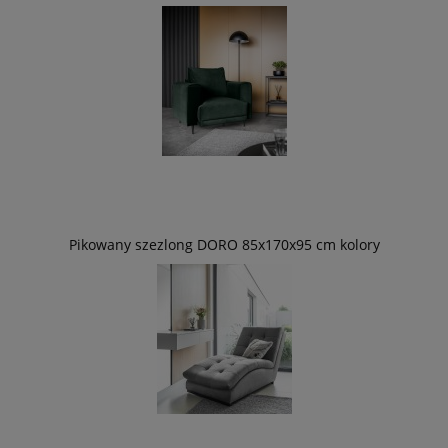
Pikowany szezlong DORO 85x170x95 cm kolory