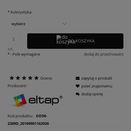
*
Kolorystyka:
DO KOSZYKA
szt.
*
- Pole wymagane
dodaj do przechowalni
Ocena:
zapytaj o produkt
Producent:
poleć znajomemu
dodaj opinię
Kod produktu:
DD50-
2369D_20190901162926