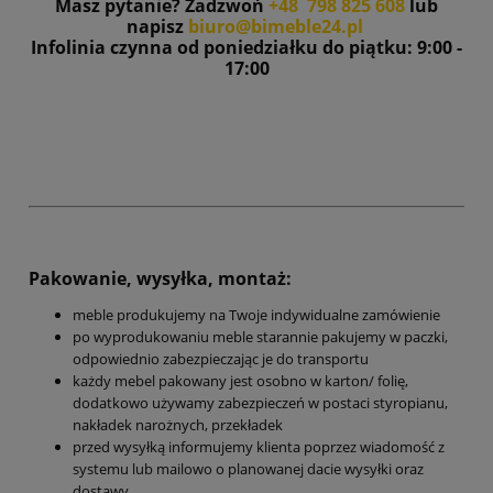
Masz pytanie? Zadzwoń
+48 798 825 608
lub
napisz
biuro@bimeble24.pl
Infolinia czynna od poniedziałku do piątku: 9:00 -
17:00
Pakowanie, wysyłka, montaż:
meble produkujemy na Twoje indywidualne zamówienie
po wyprodukowaniu meble starannie pakujemy w paczki,
odpowiednio zabezpieczając je do transportu
każdy mebel pakowany jest osobno w karton/ folię,
dodatkowo używamy zabezpieczeń w postaci styropianu,
nakładek narożnych, przekładek
przed wysyłką informujemy klienta poprzez wiadomość z
systemu lub mailowo o planowanej dacie wysyłki oraz
dostawy