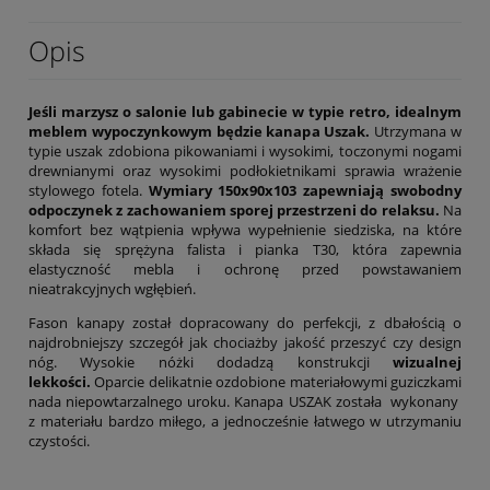
Opis
Jeśli marzysz o salonie lub gabinecie w typie retro, idealnym
meblem wypoczynkowym będzie kanapa Uszak.
Utrzymana w
typie uszak zdobiona pikowaniami i wysokimi, toczonymi nogami
drewnianymi oraz wysokimi podłokietnikami sprawia wrażenie
stylowego fotela.
Wymiary 150x90x103 zapewniają swobodny
odpoczynek z zachowaniem sporej przestrzeni do relaksu.
Na
komfort bez wątpienia wpływa wypełnienie siedziska, na które
składa się sprężyna falista i pianka T30, która zapewnia
elastyczność mebla i ochronę przed powstawaniem
nieatrakcyjnych wgłębień.
Fason kanapy został dopracowany do perfekcji, z dbałością o
najdrobniejszy szczegół jak chociażby jakość przeszyć czy design
nóg. Wysokie nóżki dodadzą konstrukcji
wizualnej
lekkości.
Oparcie delikatnie ozdobione materiałowymi guziczkami
nada niepowtarzalnego uroku. Kanapa USZAK została wykonany
z materiału bardzo miłego, a jednocześnie łatwego w utrzymaniu
czystości.