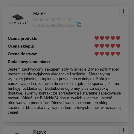
Marek
Dodano: 2025-11-01
Opinia zweryfikowana
Ocena produktu:
Ocena sklepu:
Ocena dostawy:
Dodatkowy komentarz:
Jestem zachwycony zakupem sofy w sklepie BiMeble24! Mebel
prezentuje się wyjąkowo elegancko i solidnie . Materiały są
wysokiej jakości, a tapicerka przyjemna w dotyku. Sofa jest
bardzo wygodna, zarówno do siedzenia, jak i do spania (jeśli ma
funkcję rozkładania). Dodatkowo ogromny plus za szybką
dostawę, świetny kontakt ze sprzedawcą i staranne zapakowanie
towaru. Widać, że BiMeble24 dba o swoich klientów i jakość
oferowanych produktów. Zdecydowanie polecam ten sklep
każdemu, kto szuka stylowych i komfortowych mebli w rozsądnej
cenie!
Patryk