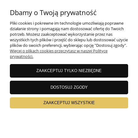
Dbamy o Twoją prywatność
Sławek
Pliki cookies i pokrewne im technologie umożliwiają poprawne
Dodano: 2024-07-15
działanie strony i pomagają nam dostosować ofertę do Twoich
Opinia zweryfikowana
potrzeb. Możesz zaakceptować wykorzystanie przez nas
wszystkich tych plików i przejść do sklepu lub dostosować użycie
plików do swoich preferencji, wybierając opcję "Dostosuj zgody".
Więcej o plikach cookies przeczytasz w naszej Polityce
prywatności.
ZAAKCEPTUJ TYLKO NIEZBĘDNE
DOSTOSUJ ZGODY
ZAAKCEPTUJ WSZYSTKIE
Ocena produktu:
Ocena sklepu:
Ocena dostawy: