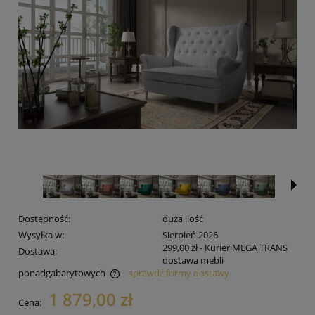
Dostępność:
duża ilość
Wysyłka w:
Sierpień 2026
299,00 zł
- Kurier MEGA TRANS
Dostawa:
dostawa mebli
ponadgabarytowych
sprawdź formy dostawy
Cena nie zawiera ewentualnych kosztów płatności
1 879,00 zł
Cena: