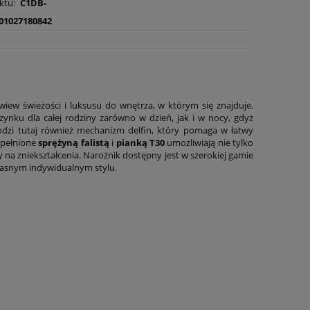
ktu:
C1DB-
01027180842
iew świeżości i luksusu do wnętrza, w którym się znajduje.
ku dla całej rodziny zarówno w dzień, jak i w nocy, gdyż
dzi tutaj również mechanizm delfin, który pomaga w łatwy
ypełnione
sprężyną falistą
i
pianką T30
umożliwiają nie tylko
 na zniekształcenia. Narożnik dostępny jest w szerokiej gamie
własnym indywidualnym stylu.