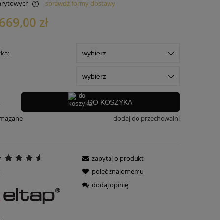
arytowych
sprawdź formy dostawy
669,00 zł
 kosztów
yka:
.
DO KOSZYKA
ymagane
dodaj do przechowalni
zapytaj o produkt
:
poleć znajomemu
dodaj opinię