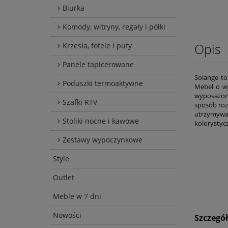
Biurka
Komody, witryny, regały i półki
Opis
Krzesła, fotele i pufy
Panele tapicerowane
Solange to
Poduszki termoaktywne
Mebel o 
wyposażony
Szafki RTV
sposób roz
utrzymywan
Stoliki nocne i kawowe
kolorystyc
Zestawy wypoczynkowe
Style
Outlet
Meble w 7 dni
Nowości
Szczegó