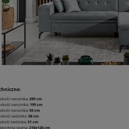
etka CHAVELLE 120 cm
Biała komoda CHAVELLE 150 cm
ront, złoty uchwyt
ryflowany front, złoty uchwyt
1 289,00 zł
chniczne:
okość narożnika:
295 cm
okość narożnika:
195 cm
okość narożnika:
93 cm
okość siedziska:
58 cm
kość siedziska:
51 cm
erzchnia spania:
210x126 cm