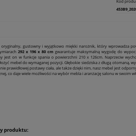
Kod produ
453B9_202
 oryginalny, gustowny i wyjątkowo miękki narożnik, który wprowadza pow
wymiarach
292 x 196 x 80 cm
gwarantuje maksymalną wygodę do wypoczyn
 jest on w funkcje spania o powierzchni 210 x 126cm. Naprzeciw wycho
łożyć mebel do wymaganej pozycji. Głębokie siedziska z długą otomaną, w
ie prawidłowej postawy ciała, ale także dzięki nim, nasz mebel jest odporny
znej, co daje wiele możliwości na wybór mebla i aranżację salonu w swoim 
ły produktu: