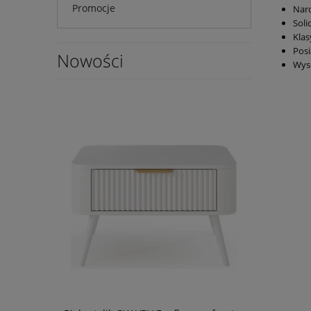
Promocje
Naro
Soli
Klas
Posi
Nowości
Wyso