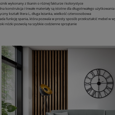
żnik wykonany z tkanin o różnej fakturze i kolorystyce
dna konstrukcja i trwałe materiały są istotne dla długotrwałego użytkowani
yczny kształt litera L, długa leżanka, wielkość czteroosobowa
ada funkcję spania, która pozwala w prosty sposób przekształcić mebel w 
ki nóżki pozwolą na szybkie codzienne sprzątanie