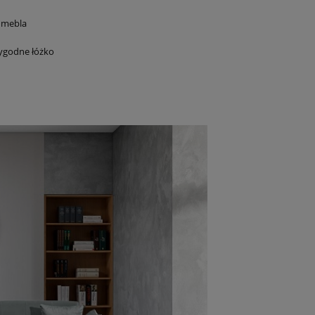
a mebla
wygodne łóżko