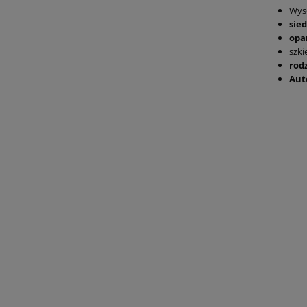
Wys
sied
opa
szki
rod
Aut