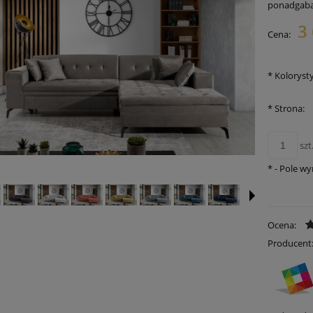
ponadgab
3 
Cena:
Cena nie zawiera ewentualnych
płatności
*
Koloryst
*
Strona:
szt
*
- Pole w
Ocena:
Producent