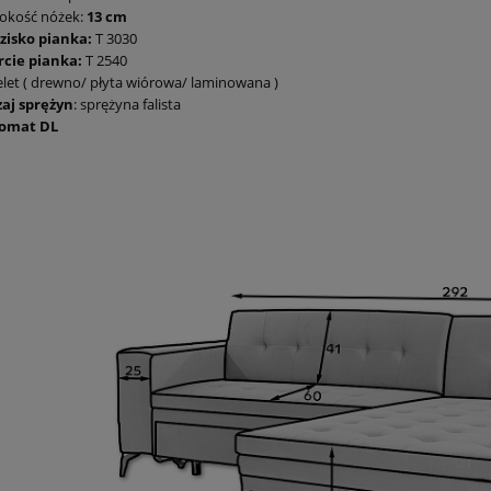
okość nóżek:
13 cm
zisko pianka:
T 3030
rcie pianka:
T 2540
elet ( drewno/ płyta wiórowa/ laminowana )
zaj sprężyn
: sprężyna falista
omat DL