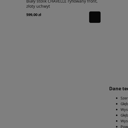
Biały stolik CHAVELLE ryflowany front,
Biała toal
złoty uchwyt
ryflowany f
599,00 zł
889,00 zł
Dane te
Szer
Głęb
Wys
Głęb
Wyso
Powi