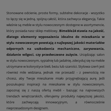
Stonowane odcienie, proste formy, subtelne dekoracje - wszystko
to łączy się w jedną, spójną całość, która zachwyca elegancją. Takie
właśnie są meble w stylu nowoczesnym dostępne w asortymencie,
który posiada nasz sklep meblowy.
Bimeble24 stawia na jakość,
dlatego elementy wyposażenia idealne do mieszkania w
stylu nowoczesnym powstają z najlepszej jakości materiałów
odpornych na uszkodzenia mechaniczne, zarysowania,
działanie wilgoci, czy przedwczesne zużycie.
Urządzając salon
w stylu nowoczesnym, sypialnię lub jadalnię, zdecyduj się na meble
utrzymane w kolorystyce bieli, beżu lub szarości. Stylowa czerń jest
również mile widziana, jednak nie przesadź - z pewnością nie
chcesz, aby Twoje mieszkanie miało przygnębiającą aurę. Jeśli
poszukujesz inspiracji na mieszkanie w stylu nowoczesnym,
zapoznaj się z naszą ofertą mebli - bazując na najnowszych
trendach wnętrzarskich, oferujemy produkty najwyższej jakości,
które zachwycają innowacyjnym, a równocześnie
nieprzesadzonym designem.