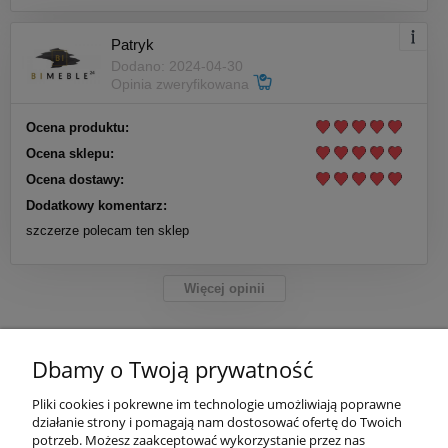
Patryk
Dodano: 2024-04-30
Opinia zweryfikowana
Ocena produktu:
Ocena sklepu:
Ocena dostawy:
Dodatkowy komentarz:
szczerze polecam ten sklep
Więcej opinii
Dbamy o Twoją prywatność
POMOC
Pliki cookies i pokrewne im technologie umożliwiają poprawne
działanie strony i pomagają nam dostosować ofertę do Twoich
potrzeb. Możesz zaakceptować wykorzystanie przez nas
MOJE KONTO