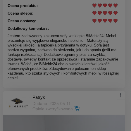
Ocena produktu:
Ocena sklepu:
Ocena dostawy:
Dodatkowy komentarz:
Jestem zachwycony zakupem sofy w sklepie BiMeble24! Mebel
prezentuje się wyjąkowo elegancko i solidnie . Materiały są
wysokiej jakości, a tapicerka przyjemna w dotyku. Sofa jest
bardzo wygodna, zarówno do siedzenia, jak i do spania (jeśli ma
funkcję rozkładania). Dodatkowo ogromny plus za szybką
dostawę, świetny kontakt ze sprzedawcą i staranne zapakowanie
towaru. Widać, że BiMeble24 dba o swoich klientów i jakość
oferowanych produktów. Zdecydowanie polecam ten sklep
każdemu, kto szuka stylowych i komfortowych mebli w rozsądnej
cenie!
Patryk
Dodano: 2025-05-11
Opinia zweryfikowana