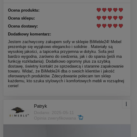
Ocena produktu:
Ocena sklepu:
Ocena dostawy:
Dodatkowy komentarz:
Jestem zachwycony zakupem sofy w sklepie BiMeble24! Mebel
prezentuje się wyjąkowo elegancko i solidnie . Materiały są
wysokiej jakości, a tapicerka przyjemna w dotyku. Sofa jest
bardzo wygodna, zarówno do siedzenia, jak i do spania (jeśli ma
funkcję rozkładania). Dodatkowo ogromny plus za szybką
dostawę, świetny kontakt ze sprzedawcą i staranne zapakowanie
towaru. Widać, że BiMeble24 dba o swoich klientów i jakość
oferowanych produktów. Zdecydowanie polecam ten sklep
każdemu, kto szuka stylowych i komfortowych mebli w rozsądnej
cenie!
Patryk
Dodano: 2025-05-11
Opinia zweryfikowana