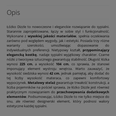
Opis
Łóżko Dizzle to nowoczesne i eleganckie rozwiązanie do sypialni.
Starannie zaprojektowane, łączy w sobie styl i funkcjonalność.
Wykonane z
wysokiej jakości materiałów
, spełnia oczekiwania
zarówno pod względem wygody, jak i estetyki. Posiada trzy różne
warianty szerokości, umożliwiając dopasowanie do
indywidualnych preferencji. Nietypowy kształt,
przypominający
elegancką kostkę
, nadaje sypialni wyjątkowy charakter. Czarne
nóżki z tworzywa sztucznego gwarantują stabilność. Długość łóżka
wynosi
225 cm
, a wysokość
104 cm
, co sprawia, że stanowi
imponujący element wystroju wnętrza. Warto zauważyć, że
wysokość siedziska wynosi
42 cm
, jednak pamiętaj, aby dodać do
tej liczby wysokość materaca, co zapewni komfortowy
wypoczynek.
Metalowy stelaż
gwarantuje trwałość konstrukcji, a
liczba pojemników na pościel sprawia, że łóżko Dizzle jest również
praktycznym rozwiązaniem do
przechowywania dodatkowych
elementów
. Podsumowując, Łóżko Dizzle to nie tylko miejsce do
snu, ale również designerski element, który podnosi walory
estetyczne każdej sypialni.