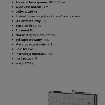
Powierzchnia spania:
200x160 cm
Wysokość nóżek:
2 cm
Udźwig: 250 kg
Szkielet ( drewno/ płyta wiórowa/ laminowana )
Stelaż metalowy:
TAK
Typ pianki:
T2130
Automat DL
Nóżki:
ślizg meblowy czarny
Tył tapicerowany:
TAK
Materac w zestawie:
NIE
Ilość listew:
36
Instrukcja montażu:
TAK
Ilość paczek:
5
Waga: 126 kg