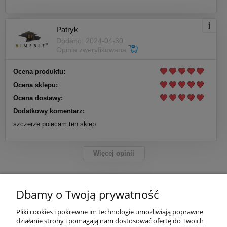
Patryk
Dodano: 2024-04-30
Opinia zweryfikowana
Ocena produktu:
Ocena sklepu:
Ocena dostawy:
Dodatkowy komentarz:
szczerze polecam ten sklep
Więcej opinii
Dbamy o Twoją prywatność
POMOC
Pliki cookies i pokrewne im technologie umożliwiają poprawne
działanie strony i pomagają nam dostosować ofertę do Twoich