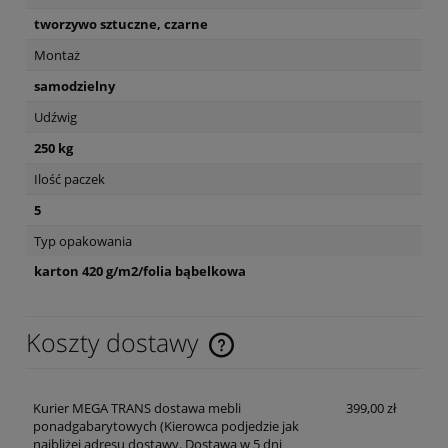
tworzywo sztuczne, czarne
Montaż
samodzielny
Udźwig
250 kg
Ilość paczek
5
Typ opakowania
karton 420 g/m2/folia bąbelkowa
Koszty dostawy
Cena nie zawiera ewentualnych kosztów płatności
Kurier MEGA TRANS dostawa mebli
399,00 zł
ponadgabarytowych
(Kierowca podjedzie jak
najbliżej adresu dostawy. Dostawa w 5 dni