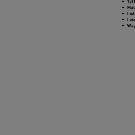
Tył
Mat
Ins
Iloś
Wag