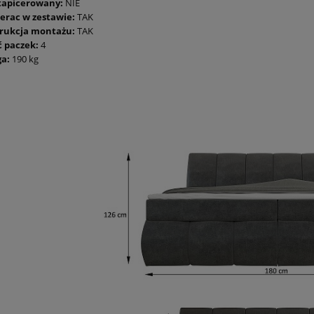
 tapicerowany:
NIE
erac w zestawie:
TAK
trukcja montażu:
TAK
ć paczek:
4
a:
190 kg