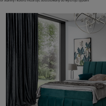
r tkaniny i koloru może być dostosowany do wystroju sypialni
etka CHAVELLE 120 cm
Biała komoda CHAVELLE 150 cm
ront, złoty uchwyt
ryflowany front, złoty uchwyt
1 289,00 zł