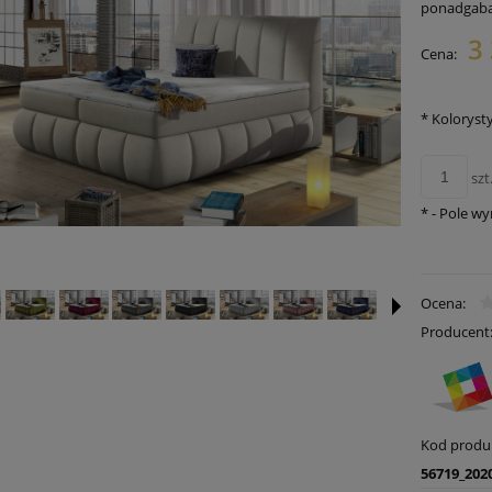
ponadgab
3 
Cena:
Cena nie zawiera ewentualnych
płatności
*
Koloryst
szt
*
- Pole w
Ocena:
Producent
Kod produ
56719_202