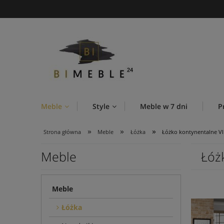
Meble
Style
Meble w 7 dni
P
»
»
»
Strona główna
Meble
Łóżka
Łóżko kontynentalne V
Meble
Łóż
Meble
Łóżka