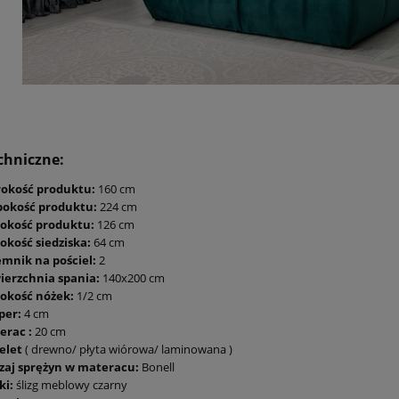
chniczne:
rokość produktu:
160 cm
bokość produktu:
224 cm
okość produktu:
126 cm
okość siedziska:
64 cm
emnik na pościel:
2
ierzchnia spania:
140x200 cm
okość nóżek:
1/2 cm
per:
4 cm
erac :
20 cm
elet
( drewno/ płyta wiórowa/ laminowana )
zaj sprężyn w materacu:
Bonell
ki:
ślizg meblowy czarny