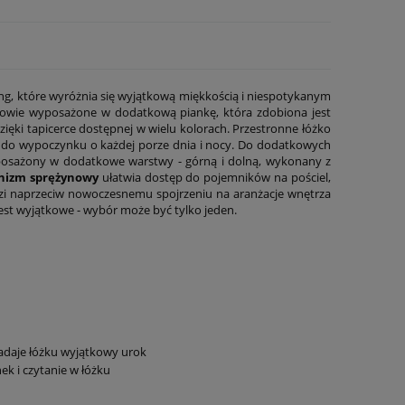
ing, które wyróżnia się wyjątkową miękkością i niespotykanym
głowie wyposażone w dodatkową piankę, która zdobiona jest
ięki tapicerce dostępnej w wielu kolorach. Przestronne łóżko
m do wypoczynku o każdej porze dnia i nocy. Do dodatkowych
posażony w dodatkowe warstwy - górną i dolną, wykonany z
izm sprężynowy
ułatwia dostęp do pojemników na pościel,
odzi naprzeciw nowoczesnemu spojrzeniu na aranżacje wnętrza
jest wyjątkowe - wybór może być tylko jeden.
nadaje łóżku wyjątkowy urok
k i czytanie w łóżku