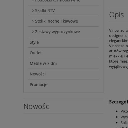
Szafki RTV
Opis
Stoliki nocne i kawowe
Vincenzo t
Zestawy wypoczynkowe
designem. 
eleganckim
Style
Vincenzo o
atutów te
Outlet
miękkiej i
e
które mies
Meble w 7 dni
wyjątkowej
Nowości
Promocje
Szczegó
Nowości
Piko
Wyso
Soli