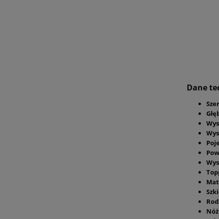
Dane te
Sze
Głę
Wys
Wys
Poj
Pow
Wys
Top
Mat
Szki
Rod
Nóż