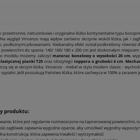
o przestronne, nietuzinkowe i oryginalne łóżko kontynentalne typu boxspr
Na wygląd Vincenzo mają wpływ zarówno skrzynie wokół łóżka, jak i za
i, podłużnymi pikowaniami. Niebanalny efekt został podkreślony również dz
 powierzchni do spania: 140/ 160/ 180 x 200 cm jest doskonałym miejsce
go modelu możemy zaliczyć
materac bonelowy o wysokości 20 cm
, wy
lastycznej pianki T25
oraz obszytego
toppera o grubości 4 cm
.
Mechan
zczą się w skrzyni łóżka. Vincenzo - mebel w stylu modern classic - wych
 sypialni. Jeśli poszukują Państwo łóżka, które zachwyca w 100% a zarazem 
ły produktu:
wanie, które jest regularnie rozmieszczone na tapicerowanej powierzchni, 
ki zagłówek zapewnia wygodne oparcie, aby umożliwić wygodny wypoczyne
dna konstrukcja, która zapewnia trwałość i wytrzymałość