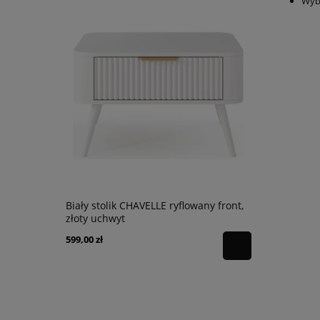
Wybó
Biały stolik CHAVELLE ryflowany front,
Biała toal
złoty uchwyt
ryflowany f
599,00 zł
889,00 zł