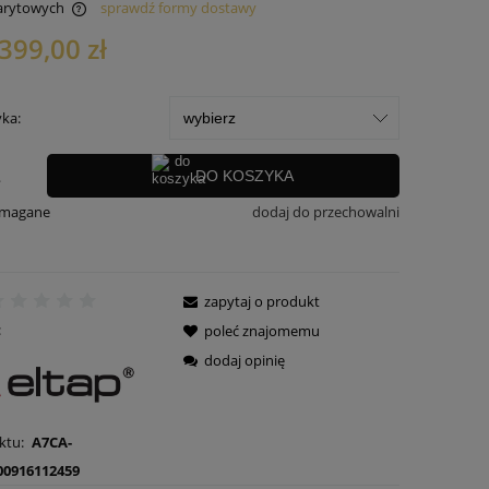
arytowych
sprawdź formy dostawy
399,00 zł
 kosztów
yka:
.
DO KOSZYKA
ymagane
dodaj do przechowalni
zapytaj o produkt
:
poleć znajomemu
dodaj opinię
ktu:
A7CA-
00916112459