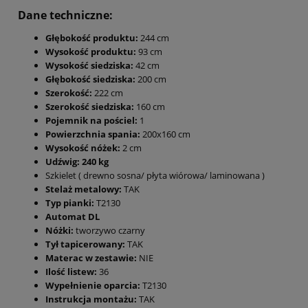
Dane techniczne:
Głębokość produktu:
244 cm
Wysokość produktu:
93 cm
Wysokość siedziska:
42 cm
Głębokość siedziska:
200 cm
Szerokość:
222 cm
Szerokość siedziska:
160 cm
Pojemnik na pościel:
1
Powierzchnia spania:
200x160 cm
Wysokość nóżek:
2 cm
Udźwig: 240 kg
Szkielet ( drewno sosna/ płyta wiórowa/ laminowana )
Stelaż metalowy:
TAK
Typ pianki:
T2130
Automat DL
Nóżki:
tworzywo czarny
Tył tapicerowany:
TAK
Materac w zestawie:
NIE
Ilość listew:
36
Wypełnienie oparcia:
T2130
Instrukcja montażu:
TAK