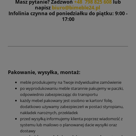
Masz pytanie? Zadzwoń
+48 798 825 608
lub
napisz
biuro@bimeble24.pl
Infolinia czynna od poniedziałku do piątku: 9:00 -
17:00
Pakowanie, wysyłka, montaż:
meble produkujemy na Twoje indywidualne zamówienie
po wyprodukowaniu meble starannie pakujemy w paczki,
odpowiednio zabezpieczając do transportu
każdy mebel pakowany jest osobno w karton/ folię,
dodatkowo używamy zabezpieczeń w postaci styropianu,
nakładek narożnych, przekładek
przed wysyłką informujemy klienta poprzez wiadomość z
systemu lub mailowo o planowanej dacie wysyłki oraz
dostawy