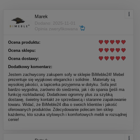
Marek
Dodano: 2025-11-01
Opinia zweryfikowana
Ocena produktu:
Ocena sklepu:
Ocena dostawy:
Dodatkowy komentarz:
Jestem zachwycony zakupem sofy w sklepie BiMeble24! Mebel
prezentuje się wyjąkowo elegancko i solidnie . Materiały są
wysokiej jakości, a tapicerka przyjemna w dotyku. Sofa jest
bardzo wygodna, zarówno do siedzenia, jak i do spania (jeśli ma
funkcję rozkładania). Dodatkowo ogromny plus za szybką
dostawę, świetny kontakt ze sprzedawcą i staranne zapakowanie
towaru. Widać, że BiMeble24 dba o swoich klientów i jakość
oferowanych produktów. Zdecydowanie polecam ten sklep
każdemu, kto szuka stylowych i komfortowych mebli w rozsądnej
cenie!