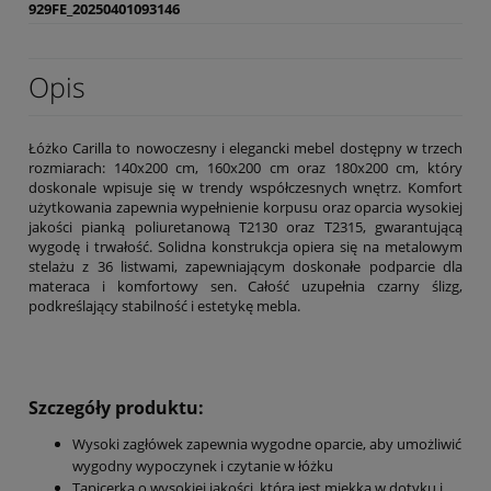
929FE_20250401093146
Opis
Łóżko Carilla to nowoczesny i elegancki mebel dostępny w trzech
rozmiarach: 140x200 cm, 160x200 cm oraz 180x200 cm, który
doskonale wpisuje się w trendy współczesnych wnętrz. Komfort
użytkowania zapewnia wypełnienie korpusu oraz oparcia wysokiej
jakości pianką poliuretanową T2130 oraz T2315, gwarantującą
wygodę i trwałość. Solidna konstrukcja opiera się na metalowym
stelażu z 36 listwami, zapewniającym doskonałe podparcie dla
materaca i komfortowy sen. Całość uzupełnia czarny ślizg,
podkreślający stabilność i estetykę mebla.
Szczegóły produktu:
Wysoki zagłówek zapewnia wygodne oparcie, aby umożliwić
wygodny wypoczynek i czytanie w łóżku
Tapicerka o wysokiej jakości, która jest miękka w dotyku i