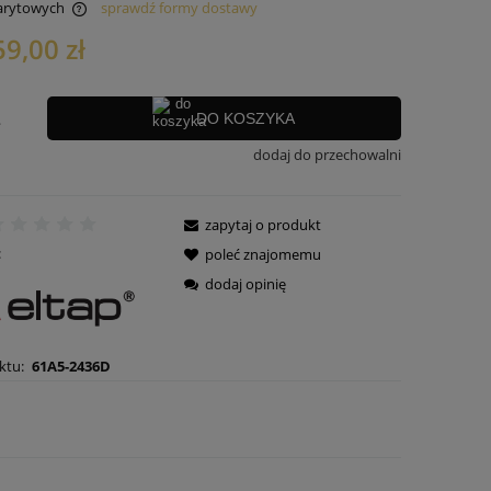
arytowych
sprawdź formy dostawy
59,00 zł
 kosztów
.
DO KOSZYKA
dodaj do przechowalni
zapytaj o produkt
:
poleć znajomemu
dodaj opinię
ktu:
61A5-2436D