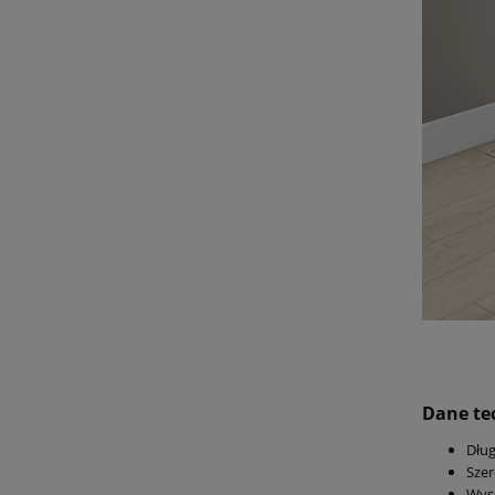
Dane te
Dłu
Sze
Wys