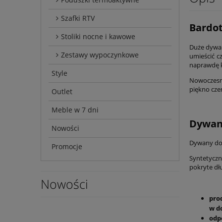
Szafki RTV
Bardot
Stoliki nocne i kawowe
Duże dywan
Zestawy wypoczynkowe
umieścić c
naprawdę 
Style
Nowoczesne
piękno cze
Outlet
Meble w 7 dni
Dywany
Nowości
Dywany do 
Promocje
Syntetyczn
pokryte dł
Nowości
pro
w d
odp