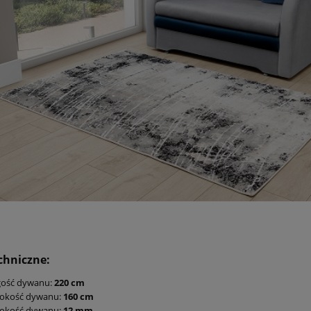
chniczne:
gość dywanu:
220 cm
rokość dywanu:
160 cm
okość dywanu:
12 mm