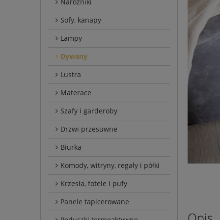
Narożniki
Sofy, kanapy
Lampy
Dywany
Lustra
Materace
Szafy i garderoby
Drzwi przesuwne
Biurka
Komody, witryny, regały i półki
Krzesła, fotele i pufy
Panele tapicerowane
Opis
Poduszki termoaktywne