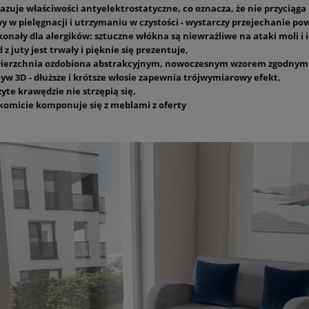
azuje właściwości antyelektrostatyczne, co oznacza, że nie przyciąga
wy w pielęgnacji i utrzymaniu w czystości - wystarczy przejechanie p
konały dla alergików: sztuczne włókna są niewrażliwe na ataki moli 
 z juty jest trwały i pięknie się prezentuje,
ierzchnia ozdobiona abstrakcyjnym, nowoczesnym wzorem zgodnym 
yw 3D - dłuższe i krótsze włosie zapewnia trójwymiarowy efekt,
yte krawędzie nie strzępią się,
komicie komponuje się z meblami z oferty
etka CHAVELLE 120 cm
Biała komoda CHAVELLE 150 cm
ront, złoty uchwyt
ryflowany front, złoty uchwyt
1 289,00 zł