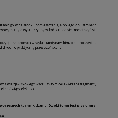
awić go w na środku pomieszczenia, a po jego obu stronach
wowym. I tyle wystarczy, by w krótkim czasie móc cieszyć się
zycji urządzonych w stylu skandynawskim. Ich nieoczywiste
i chłodnie praktyczną przestrzeń scandi.
awdziwie zjawiskowego wzoru. W tym celu wybrane fragmenty
wiele mówiący efekt 3D.
owoczesnych technik tkania. Dzięki temu jest przyjemny
zeń,