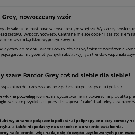
 Grey, nowoczesny wzór
y do salonu to must have w nowoczesnym wnętrzu. Wystarczy bowiem ust
zęści zestawu wypoczynkowego. Centralne miejsce dopełnij zaś stolikiem ka
komfortowym kącikiem wypoczynkowym.
 dywany do salonu Bardot Grey to również wyśmienite zwieńczenie kompo
rpiące garściami z geometrycznych i abstrakcyjnych trendów wspaniale ożyw
 szare Bardot Grey coś od siebie dla siebie!
sypialni Bardot Grey wykonano z połączenia polipropylenu i poliestru.
e włókna pozwalają również na wyczarowanie na powierzchni produktu pr
ugim włosiem przycięto, co pozwoliło zapewnić całości subtelny, a zarazem 
dukt wykonano z połączenia poliestru i polipropylenu przy pomocy n
otyku, a także niepodatny na uszkodzenia oraz zniekształcenia,
orny na ścieranie, więc nadaje się do często użytkowanych pomieszc