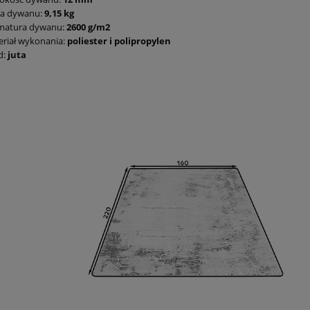
a dywanu:
9,15 kg
matura dywanu:
2600 g/m2
riał wykonania:
poliester i polipropylen
d:
juta