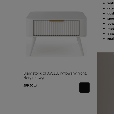
wyk
łat
dos
spód
pow
mot
obsz
zna
Biały stolik CHAVELLE ryflowany front,
Biała toal
złoty uchwyt
ryflowany f
599,00 zł
889,00 zł