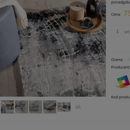
ponadgab
7
Cena:
Cena nie zawiera ewentualnych
płatności
szt
Ocena:
Producent
Kod produ