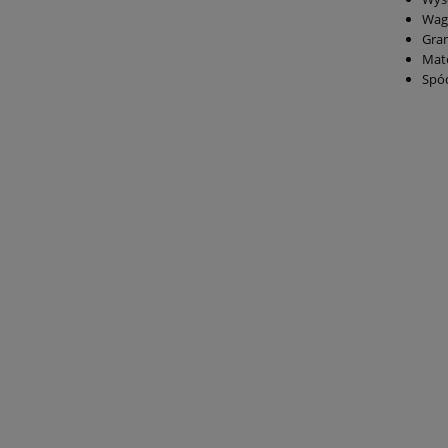
Wag
Gra
Mate
Spó