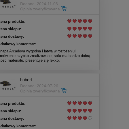
Dodano: 2024-11-03
Opinia zweryfikowana
ena produktu:
ena sklepu:
ena dostawy:
datkowy komentarz:
napa Arcadova wygodna i łatwa w rozłożeniu!
mówienie szybko zrealizowane, sofa ma bardzo dobrą
kość materiału, prezentuje się lekko.
hubert
Dodano: 2024-07-26
Opinia zweryfikowana
ena produktu:
ena sklepu:
ena dostawy:
datkowy komentarz: