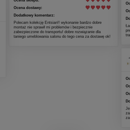
Ocena sklepu:
Oc
Ocena dostawy:
Oc
Dodatkowy komentarz:
Do
Polecam kolekcję Entsian!! wykonanie bardzo dobre
Ła
montaż nie sprawił mi problemów i bezpiecznie
pr
zabezpieczone do transportu! dobre rozwiązanie dla
tr
taniego umeblowania salonu do tego cena za dostawę ok!
Oc
Oc
Oc
Do
Je
za
za