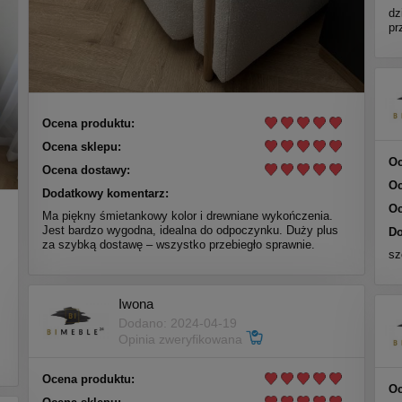
dz
pr
Ocena produktu:
Ocena sklepu:
Oc
Ocena dostawy:
Oc
Dodatkowy komentarz:
Oc
Ma piękny śmietankowy kolor i drewniane wykończenia.
Jest bardzo wygodna, idealna do odpoczynku. Duży plus
Do
za szybką dostawę – wszystko przebiegło sprawnie.
sz
Iwona
Dodano: 2024-04-19
Opinia zweryfikowana
Ocena produktu:
Oc