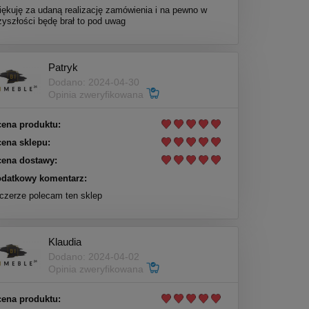
iękuję za udaną realizację zamówienia i na pewno w
zyszłości będę brał to pod uwag
Patryk
Dodano: 2024-04-30
Opinia zweryfikowana
ena produktu:
ena sklepu:
ena dostawy:
datkowy komentarz:
czerze polecam ten sklep
Klaudia
Dodano: 2024-04-02
Opinia zweryfikowana
ena produktu: