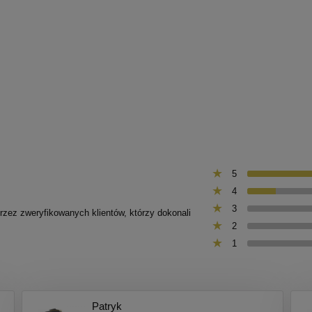
5
4
3
przez zweryfikowanych klientów, którzy dokonali
2
1
Patryk