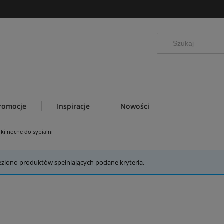
romocje
Inspiracje
Nowości
fki nocne do sypialni
eziono produktów spełniających podane kryteria.