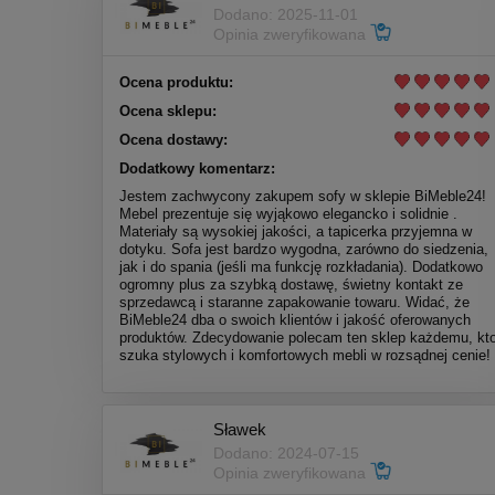
Dodano: 2025-11-01
Opinia zweryfikowana
Ocena produktu:
Ocena sklepu:
Ocena dostawy:
Dodatkowy komentarz:
Jestem zachwycony zakupem sofy w sklepie BiMeble24!
Mebel prezentuje się wyjąkowo elegancko i solidnie .
Materiały są wysokiej jakości, a tapicerka przyjemna w
dotyku. Sofa jest bardzo wygodna, zarówno do siedzenia,
jak i do spania (jeśli ma funkcję rozkładania). Dodatkowo
ogromny plus za szybką dostawę, świetny kontakt ze
sprzedawcą i staranne zapakowanie towaru. Widać, że
BiMeble24 dba o swoich klientów i jakość oferowanych
produktów. Zdecydowanie polecam ten sklep każdemu, kt
szuka stylowych i komfortowych mebli w rozsądnej cenie!
Sławek
Dodano: 2024-07-15
Opinia zweryfikowana