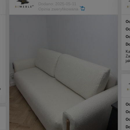
Dodano: 2025-05-11
Opinia zweryfikowana
Oc
Oc
Oc
Do
Ka
Za
ja
o
Oc
Oc
Oc
Do