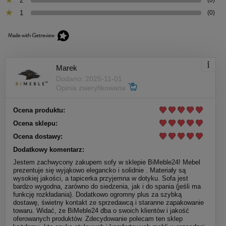
2
1
(0)
Marek
Dodano: 2025-11-01
Opinia zweryfikowana
Ocena produktu:
Ocena sklepu:
Ocena dostawy:
Dodatkowy komentarz:
Jestem zachwycony zakupem sofy w sklepie BiMeble24! Mebel
prezentuje się wyjąkowo elegancko i solidnie . Materiały są
wysokiej jakości, a tapicerka przyjemna w dotyku. Sofa jest
bardzo wygodna, zarówno do siedzenia, jak i do spania (jeśli ma
funkcję rozkładania). Dodatkowo ogromny plus za szybką
dostawę, świetny kontakt ze sprzedawcą i staranne zapakowanie
towaru. Widać, że BiMeble24 dba o swoich klientów i jakość
oferowanych produktów. Zdecydowanie polecam ten sklep