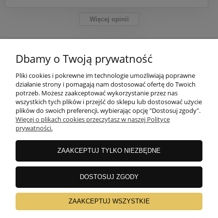
Więcej opinii
Dbamy o Twoją prywatność
POMOC
Pliki cookies i pokrewne im technologie umożliwiają poprawne
działanie strony i pomagają nam dostosować ofertę do Twoich
potrzeb. Możesz zaakceptować wykorzystanie przez nas
MOJE KONTO
wszystkich tych plików i przejść do sklepu lub dostosować użycie
plików do swoich preferencji, wybierając opcję "Dostosuj zgody".
Więcej o plikach cookies przeczytasz w naszej Polityce
PŁATNOŚCI I DOSTAWA
prywatności.
ZAAKCEPTUJ TYLKO NIEZBĘDNE
INFORMACJE
DOSTOSUJ ZGODY
O NAS
ZAAKCEPTUJ WSZYSTKIE