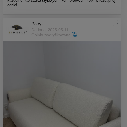
każdemu, kto szuka stylowych i komfortowych mebli w rozsądnej
cenie!
Patryk
Dodano: 2025-05-11
Opinia zweryfikowana