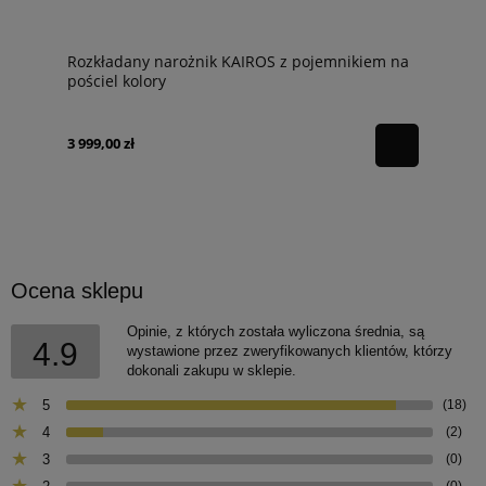
Rozkładany narożnik KAIROS z pojemnikiem na
pościel kolory
3 999,00 zł
Ocena sklepu
Opinie, z których została wyliczona średnia, są
4.9
wystawione przez zweryfikowanych klientów, którzy
dokonali zakupu w sklepie.
5
(18)
4
(2)
3
(0)
(0)